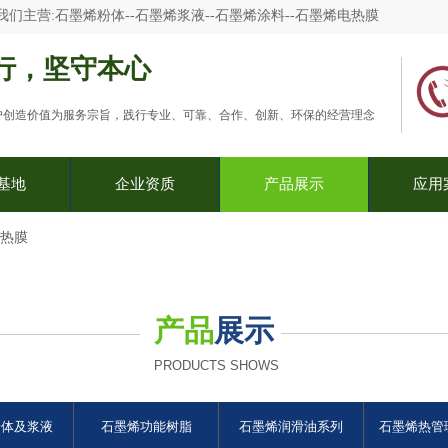
我们主营:
石墨烯粉体--石墨烯浆液--石墨烯涂料--石墨烯电热膜
行，坚守本心
户创造价值为服务宗旨，践行专业、可靠、合作、创新、环保的经营理念
基地
企业资质
产品展示
应用
电热膜
产品
展示
PRODUCTS SHOWS
粉体及浆液
石墨烯功能树脂
石墨烯润滑油系列
石墨烯热管